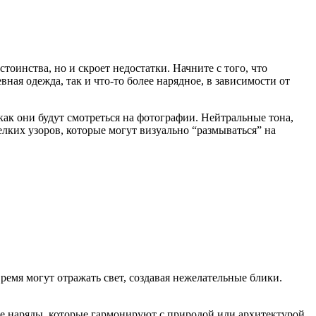
оинства, но и скроет недостатки. Начните с того, что
ная одежда, так и что-то более нарядное, в зависимости от
ак они будут смотреться на фотографии. Нейтральные тона,
елких узоров, которые могут визуально “размываться” на
время могут отражать свет, создавая нежелательные блики.
те наряды, которые гармонируют с природой или архитектурой