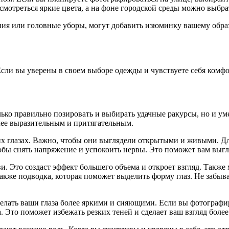
смотреться яркие цвета, а на фоне городской среды можно выбра
ения или головные уборы, могут добавить изюминку вашему обра
Если вы уверены в своем выборе одежды и чувствуете себя комфо
ько правильно позировать и выбирать удачные ракурсы, но и уме
олее выразительным и притягательным.
оих глазах. Важно, чтобы они выглядели открытыми и живыми. Дл
тобы снять напряжение и успокоить нервы. Это поможет вам выгл
и. Это создаст эффект большего объема и откроет взгляд. Также
 также подводка, которая поможет выделить форму глаз. Не забы
лать ваши глаза более яркими и сияющими. Если вы фотографиру
. Это поможет избежать резких теней и сделает ваш взгляд боле