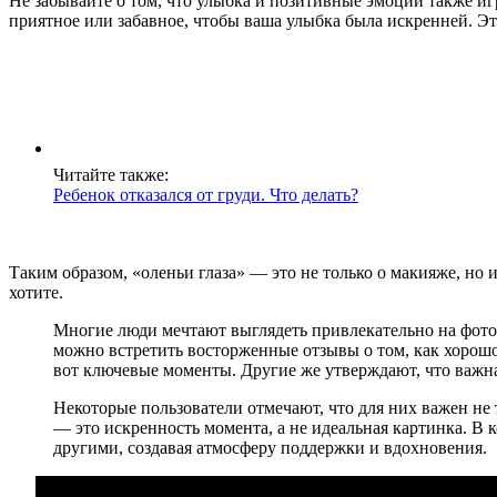
Не забывайте о том, что улыбка и позитивные эмоции также иг
приятное или забавное, чтобы ваша улыбка была искренней. Э
Читайте также:
Ребенок отказался от груди. Что делать?
Таким образом, «оленьи глаза» — это не только о макияже, но 
хотите.
Многие люди мечтают выглядеть привлекательно на фотог
можно встретить восторженные отзывы о том, как хорошо
вот ключевые моменты. Другие же утверждают, что важна 
Некоторые пользователи отмечают, что для них важен не то
— это искренность момента, а не идеальная картинка. В 
другими, создавая атмосферу поддержки и вдохновения.