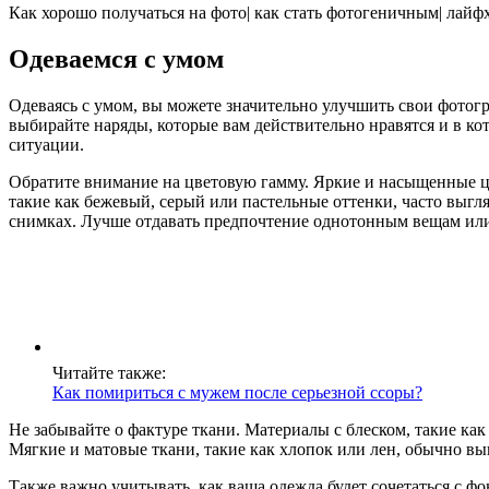
Как хорошо получаться на фото| как стать фотогеничным| лайф
Одеваемся с умом
Одеваясь с умом, вы можете значительно улучшить свои фотогр
выбирайте наряды, которые вам действительно нравятся и в кот
ситуации.
Обратите внимание на цветовую гамму. Яркие и насыщенные цве
такие как бежевый, серый или пастельные оттенки, часто выгля
снимках. Лучше отдавать предпочтение однотонным вещам ил
Читайте также:
Как помириться с мужем после серьезной ссоры?
Не забывайте о фактуре ткани. Материалы с блеском, такие как
Мягкие и матовые ткани, такие как хлопок или лен, обычно выг
Также важно учитывать, как ваша одежда будет сочетаться с ф