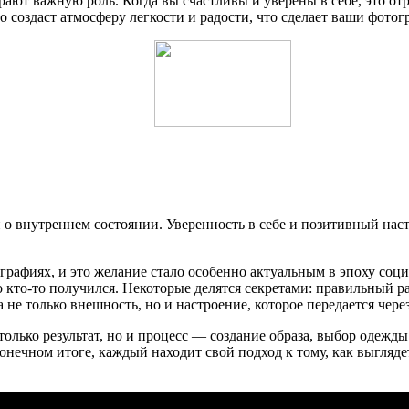
рают важную роль. Когда вы счастливы и уверены в себе, это от
то создаст атмосферу легкости и радости, что сделает ваши фо
и о внутреннем состоянии. Уверенность в себе и позитивный нас
рафиях, и это желание стало особенно актуальным в эпоху соц
 кто-то получился. Некоторые делятся секретами: правильный ра
не только внешность, но и настроение, которое передается чере
лько результат, но и процесс — создание образа, выбор одежды и 
конечном итоге, каждый находит свой подход к тому, как выгляд