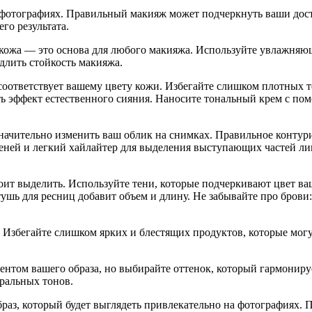
а фотографиях. Правильный макияж может подчеркнуть ваши дост
го результата.
 кожа — это основа для любого макияжа. Используйте увлажняющ
длить стойкость макияжа.
оответствует вашему цвету кожи. Избегайте слишком плотных те
ь эффект естественного сияния. Наносите тональный крем с по
начительно изменить ваш облик на снимках. Правильное контур
еней и легкий хайлайтер для выделения выступающих частей лиц
оит выделить. Используйте тени, которые подчеркивают цвет ваш
тушь для ресниц добавит объем и длину. Не забывайте про бров
. Избегайте слишком ярких и блестящих продуктов, которые мог
центом вашего образа, но выбирайте оттенок, который гармонир
ральных тонов.
браз, который будет выглядеть привлекательно на фотографиях.