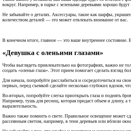
вокруг. Например, в парке с зелеными деревьями хорошо будут 
Не забывайте о деталях. Аксессуары, такие как шарфы, украш
количеством деталей — это может отвлекать внимание от вас.
В конечном итоге, главное — это ваше внутреннее состояние. 
«Девушка с оленьими глазами»
Чтобы выглядеть привлекательно на фотографиях, важно не тол
создать «оленьи глаза». Этот прием помогает сделать взгляд б
Для начала, попробуйте расслабиться и сосредоточиться на св
первых, перед съемкой сделайте несколько глубоких вдохов, ч
Во-вторых, попробуйте слегка приоткрыть глаза и поднять бров
Например, тушь для ресниц, которая придаст объем и длину, а
выразительность.
Важно также помнить о свете. Правильное освещение может сде
рассеянным светом, например, в тени деревьев или вблизи окна