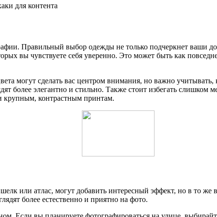
хаки для контента
афии. Правильный выбор одежды не только подчеркнет ваши дост
орых вы чувствуете себя уверенно. Это может быть как повседнев
та могут сделать вас центром внимания, но важно учитывать, к
дят более элегантно и стильно. Также стоит избегать слишком м
и крупным, контрастным принтам.
 шелк или атлас, могут добавить интересный эффект, но в то же 
лядят более естественно и приятно на фото.
оном. Если вы планируете фотографироваться на улице, выбирай