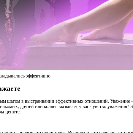
адывались эффективно
ажаете
жным шагом в выстраивании эффективных отношений. Уважение 
знакомых, друзей или коллег вызывает у вас чувство уважения? 
вы цените.
и понять, почему это происходит. Возможно, это человек, которы