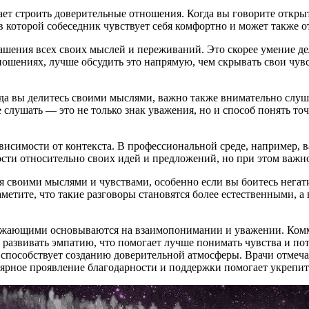
ет строить доверительные отношения. Когда вы говорите открыт
в которой собеседник чувствует себя комфортно и может также о
ашения всех своих мыслей и переживаний. Это скорее умение дел
ношениях, лучше обсудить это напрямую, чем скрывать свои чув
.
да вы делитесь своими мыслями, важно также внимательно слушат
 слушать — это не только знак уважения, но и способ понять точ
ависимости от контекста. В профессиональной среде, например,
ости относительно своих идей и предложений, но при этом важн
ься своими мыслями и чувствами, особенно если вы боитесь нега
заметите, что такие разговоры становятся более естественными,
ужающими основываются на взаимопонимании и уважении. Комму
 развивать эмпатию, что помогает лучше понимать чувства и по
о способствует созданию доверительной атмосферы. Врачи отмеч
гулярное проявление благодарности и поддержки помогает укрепи