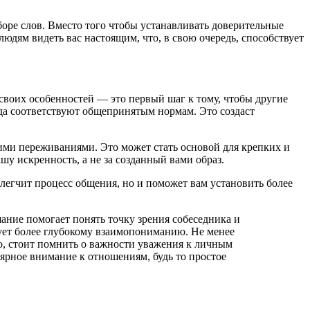
боре слов. Вместо того чтобы устанавливать доверительные
юдям видеть вас настоящим, что, в свою очередь, способствует
 своих особенностей — это первый шаг к тому, чтобы другие
гда соответствуют общепринятым нормам. Это создаст
воими переживаниями. Это может стать основой для крепких и
шу искренность, а не за созданный вами образ.
облегчит процесс общения, но и поможет вам установить более
ние помогает понять точку зрения собеседника и
вует более глубокому взаимопониманию. Не менее
го, стоит помнить о важности уважения к личным
ярное внимание к отношениям, будь то простое