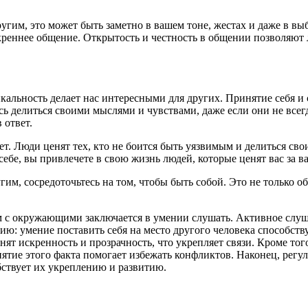
угим, это может быть заметно в вашем тоне, жестах и даже в вы
креннее общение. Открытость и честность в общении позволяют л
кальность делает нас интересными для других. Принятие себя и
есь делиться своими мыслями и чувствами, даже если они не все
 ответ.
ает. Люди ценят тех, кто не боится быть уязвимым и делиться с
бе, вы привлечете в свою жизнь людей, которые ценят вас за ва
угим, сосредоточьтесь на том, чтобы быть собой. Это не только 
с окружающими заключается в умении слушать. Активное слуша
тию: умение поставить себя на место другого человека способст
ят искренность и прозрачность, что укрепляет связи. Кроме то
ятие этого факта помогает избежать конфликтов. Наконец, регул
ствует их укреплению и развитию.