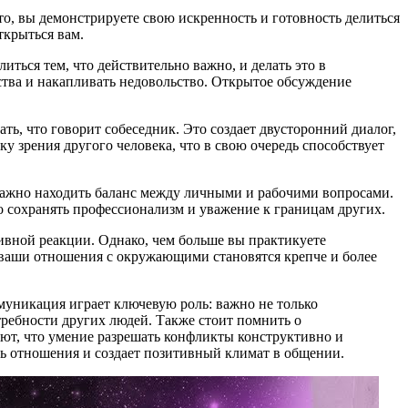
о, вы демонстрируете свою искренность и готовность делиться
ткрыться вам.
иться тем, что действительно важно, и делать это в
ства и накапливать недовольство. Открытое обсуждение
ь, что говорит собеседник. Это создает двусторонний диалог,
ку зрения другого человека, что в свою очередь способствует
 важно находить баланс между личными и рабочими вопросами.
о сохранять профессионализм и уважение к границам других.
тивной реакции. Однако, чем больше вы практикуете
 а ваши отношения с окружающими становятся крепче и более
никация играет ключевую роль: важно не только
требности других людей. Также стоит помнить о
ают, что умение разрешать конфликты конструктивно и
ть отношения и создает позитивный климат в общении.