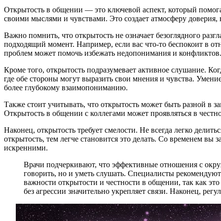
Открытость в общении — это ключевой аспект, который помога
своими мыслями и чувствами. Это создает атмосферу доверия, 
Важно помнить, что открытость не означает безоглядного разгл
подходящий момент. Например, если вас что-то беспокоит в от
проблем может помочь избежать недопонимания и конфликтов
Кроме того, открытость подразумевает активное слушание. Ког
где обе стороны могут выразить свои мнения и чувства. Умение
более глубокому взаимопониманию.
Также стоит учитывать, что открытость может быть разной в з
Открытость в общении с коллегами может проявляться в честн
Наконец, открытость требует смелости. Не всегда легко делит
открытость, тем легче становится это делать. Со временем вы 
искренними.
Врачи подчеркивают, что эффективные отношения с окр
говорить, но и уметь слушать. Специалисты рекомендуют
важности открытости и честности в общении, так как эт
без агрессии значительно укрепляет связи. Наконец, ре