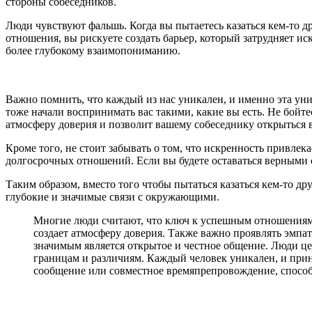
стороны собеседников.
Люди чувствуют фальшь. Когда вы пытаетесь казаться кем-то др
отношения, вы рискуете создать барьер, который затрудняет ис
более глубокому взаимопониманию.
Важно помнить, что каждый из нас уникален, и именно эта уни
тоже начали воспринимать вас такими, какие вы есть. Не бойт
атмосферу доверия и позволит вашему собеседнику открыться в
Кроме того, не стоит забывать о том, что искренность привлек
долгосрочных отношений. Если вы будете оставаться верными се
Таким образом, вместо того чтобы пытаться казаться кем-то др
глубокие и значимые связи с окружающими.
Многие люди считают, что ключ к успешным отношениям 
создает атмосферу доверия. Также важно проявлять эмпа
значимым является открытое и честное общение. Люди цен
границам и различиям. Каждый человек уникален, и прин
сообщение или совместное времяпрепровождение, способ