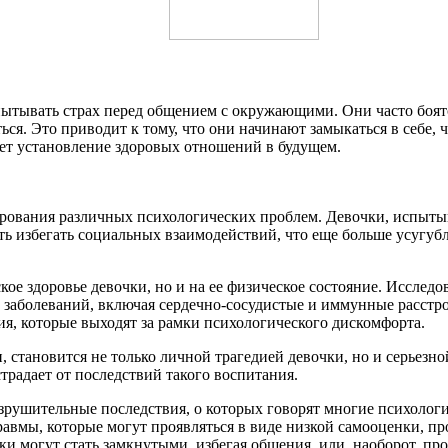
пытывать страх перед общением с окружающими. Они часто боят
ься. Это приводит к тому, что они начинают замыкаться в себе, 
яет установление здоровых отношений в будущем.
ирования различных психологических проблем. Девочки, испыты
ь избегать социальных взаимодействий, что еще больше усугубл
ское здоровье девочки, но и на ее физическое состояние. Иссле
 заболеваний, включая сердечно-сосудистые и иммунные расстро
я, которые выходят за рамки психологического дискомфорта.
, становится не только личной трагедией девочки, но и серьез
страдает от последствий такого воспитания.
зрушительные последствия, о которых говорят многие психологи
авмы, которые могут проявляться в виде низкой самооценки, п
 могут стать замкнутыми, избегая общения, или, наоборот, про