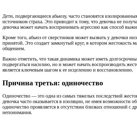
Дети, подвергающиеся абьюзу, часто становятся изолированны
источником страха. Это приводит к тому, что девочка не полу
девочка может начать воспринимать агрессию как способ выжи
Кроме того, абьюз от сверстников может вызвать у девочки н
принятой. Это создает замкнутый круг, в котором жестокость 
общением.
Важно отметить, что такая динамика может иметь долгосрочные
подвергаться насилию, но и может начать воспроизводить жес
является ключевым шагом к ее исцелению и восстановлению.
Причина третья: одиночество
Одиночество — это одна из самых тяжелых последствий жесток
девочка часто оказывается в изоляции, не имея возможности 
одиночество проявляется в отсутствии близких отношений с др
непонимания.