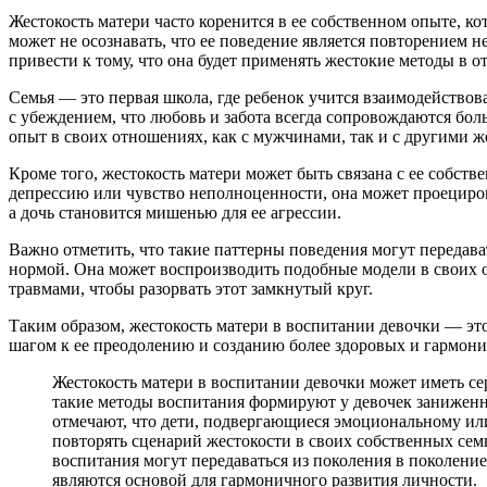
Жестокость матери часто коренится в ее собственном опыте, ко
может не осознавать, что ее поведение является повторением 
привести к тому, что она будет применять жестокие методы в 
Семья — это первая школа, где ребенок учится взаимодействов
с убеждением, что любовь и забота всегда сопровождаются боль
опыт в своих отношениях, как с мужчинами, так и с другими 
Кроме того, жестокость матери может быть связана с ее собс
депрессию или чувство неполноценности, она может проецирова
а дочь становится мишенью для ее агрессии.
Важно отметить, что такие паттерны поведения могут передават
нормой. Она может воспроизводить подобные модели в своих о
травмами, чтобы разорвать этот замкнутый круг.
Таким образом, жестокость матери в воспитании девочки — это
шагом к ее преодолению и созданию более здоровых и гармон
Жестокость матери в воспитании девочки может иметь се
такие методы воспитания формируют у девочек заниженн
отмечают, что дети, подвергающиеся эмоциональному ил
повторять сценарий жестокости в своих собственных сем
воспитания могут передаваться из поколения в поколение
являются основой для гармоничного развития личности.