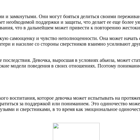
ми и замкнутыми. Они могут бояться делиться своими переживани
чает необходимой поддержки и защиты, что делает ее еще более у
вания, что в дальнейшем может привести к повторению жестоки
изкую самооценку и чувство неполноценности. Она может начать
матери и насилие со стороны сверстников взаимно усиливают дру
 последствия. Девочка, выросшая в условиях абьюза, может стат
токие модели поведения в своих отношениях. Поэтому понимани
ого воспитания, которое девочка может испытывать на протяжен
обратиться за поддержкой или пониманием. Это одиночество мож
узьями и сверстниками, в то время как эмоциональное одиночес