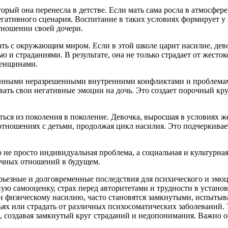
торый она перенесла в детстве. Если мать сама росла в атмосфе
негативного сценария. Воспитание в таких условиях формирует у
отношении своей дочери.
ать с окружающим миром. Если в этой школе царит насилие, дев
ю и страданиями. В результате, она не только страдает от жесто
женщинами.
твенными неразрешенными внутренними конфликтами и проблемам
ть свои негативные эмоции на дочь. Это создает порочный круг
ься из поколения в поколение. Девочка, выросшая в условиях жес
тношениях с детьми, продолжая цикл насилия. Это подчеркивае
 не просто индивидуальная проблема, а социальная и культурна
ичных отношений в будущем.
рьезные и долговременные последствия для психического и эмоц
ую самооценку, страх перед авторитетами и трудности в устан
и физическому насилию, часто становятся замкнутыми, испытыва
ьях или страдать от различных психосоматических заболеваний.
, создавая замкнутый круг страданий и недопонимания. Важно ос