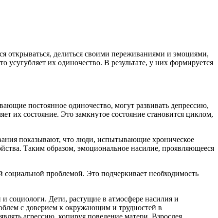
ся открываться, делиться своими переживаниями и эмоциями,
что усугубляет их одиночество. В результате, у них формируется
вающие постоянное одиночество, могут развивать депрессию,
яет их состояние. Это замкнутое состояние становится циклом,
дования показывают, что люди, испытывающие хроническое
йства. Таким образом, эмоциональное насилие, проявляющееся
ной социальной проблемой. Это подчеркивает необходимость
 и социологи. Дети, растущие в атмосфере насилия и
роблем с доверием к окружающим и трудностей в
являть агрессию, копируя поведение матери. Взрослея,