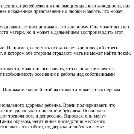
ре насилия, пренебрежения или эмоционального холодности, она
 нее искаженное представление о любви и заботе, что может
очка начинает воспринимать его как норму. Она может вырасти
кости матери, но и может в дальнейшем воспроизводить этот
и. Например, если мать испытывает хронический стресс,
, в котором обе стороны страдают: мать не может найти покой,
токости, может не осознавать, что ее опыт не является
т необходимость осознания и работы над собственными
я. Понимание корней этой жестокости может стать первым
ионального здоровья ребенка. Врачи подчеркивают, что
овлении здоровых отношений в будущем. Психологи
ют тревожность и депрессию. Взрослея, они могут
 Таким образом, негативные последствия жестокого
ознавать, что забота, поддержка и любовь в семье