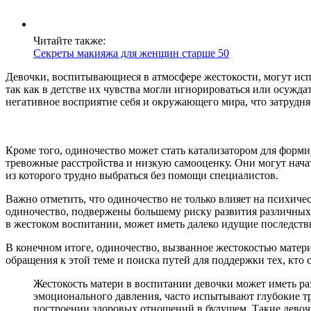
Читайте также:
Секреты макияжа для женщин старше 50
Девочки, воспитывающиеся в атмосфере жестокости, могут ис
так как в детстве их чувства могли игнорироваться или осуждат
негативное восприятие себя и окружающего мира, что затрудн
Кроме того, одиночество может стать катализатором для форм
тревожные расстройства и низкую самооценку. Они могут начат
из которого трудно выбраться без помощи специалистов.
Важно отметить, что одиночество не только влияет на психиче
одиночество, подвержены большему риску развития различных
в жестоком воспитании, может иметь далеко идущие последстви
В конечном итоге, одиночество, вызванное жестокостью матери
обращения к этой теме и поиска путей для поддержки тех, кто 
Жестокость матери в воспитании девочки может иметь ра
эмоционального давления, часто испытывают глубокие тр
построении здоровых отношений в будущем. Такие девочки