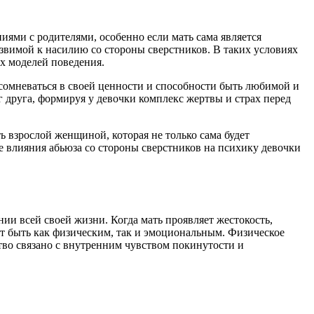
ями с родителями, особенно если мать сама является
язвимой к насилию со стороны сверстников. В таких условиях
х моделей поведения.
 сомневаться в своей ценности и способности быть любимой и
г друга, формируя у девочки комплекс жертвы и страх перед
ь взрослой женщиной, которая не только сама будет
е влияния абьюза со стороны сверстников на психику девочки
ии всей своей жизни. Когда мать проявляет жестокость,
ет быть как физическим, так и эмоциональным. Физическое
тво связано с внутренним чувством покинутости и