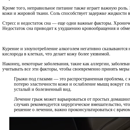
Кроме того, неправильное питание также играет важную роль. 
кожи и жировой ткани. Соль способствует задержке жидкости в
Стресс и недостаток сна — еще одни важные факторы. Хроничес
Недостаток сна приводит к ухудшению кровообращения и обмен
Курение и злоупотребление алкоголем негативно сказываются 
кислорода в клетках, что делает кожу более уязвимой.
Наконец, некоторые заболевания, такие как аллергии, заболе
учитывать все эти факторы, чтобы своевременно принять мер
Грыжи под глазами — это распространенная проблема, с 
потерю эластичности кожи и ослабление мышц вокруг гл
усталый и болезненный вид.
Лечение грыж может варьироваться от простых домашних
случаях рекомендуется хирургическое вмешательство, ч
решение о лечении, важно проконсультироваться с врачо