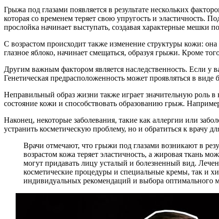
Грыжа под глазами появляется в результате нескольких фактор
которая со временем теряет свою упругость и эластичность. П
прослойка начинает выступать, создавая характерные мешки по
С возрастом происходит также изменение структуры кожи: она 
глазное яблоко, начинает смещаться, образуя грыжи. Кроме тог
Другим важным фактором является наследственность. Если у в
Генетическая предрасположенность может проявляться в виде 
Неправильный образ жизни также играет значительную роль в 
состояние кожи и способствовать образованию грыж. Например,
Наконец, некоторые заболевания, такие как аллергии или забо
устранить косметическую проблему, но и обратиться к врачу дл
Врачи отмечают, что грыжи под глазами возникают в рез
возрастом кожа теряет эластичность, а жировая ткань м
могут придавать лицу усталый и болезненный вид. Лечен
косметические процедуры и специальные кремы, так и х
индивидуальных рекомендаций и выбора оптимального м