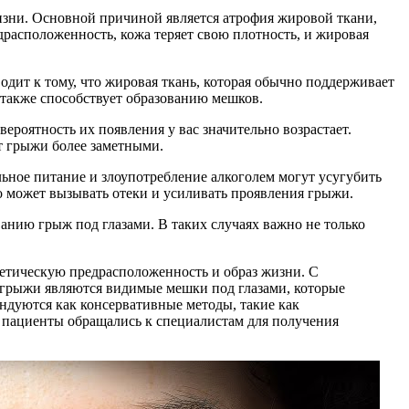
жизни. Основной причиной является атрофия жировой ткани,
едрасположенность, кожа теряет свою плотность, и жировая
одит к тому, что жировая ткань, которая обычно поддерживает
о также способствует образованию мешков.
роятность их появления у вас значительно возрастает.
т грыжи более заметными.
льное питание и злоупотребление алкоголем могут усугубить
о может вызывать отеки и усиливать проявления грыжи.
ванию грыж под глазами. В таких случаях важно не только
нетическую предрасположенность и образ жизни. С
и грыжи являются видимые мешки под глазами, которые
ндуются как консервативные методы, такие как
 пациенты обращались к специалистам для получения