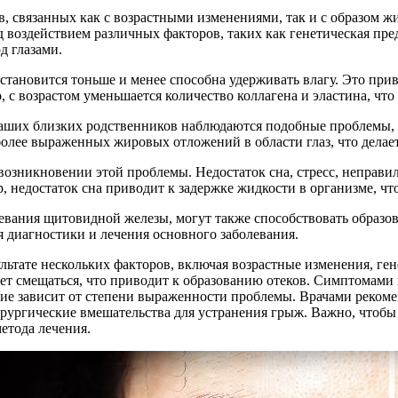
ов, связанных как с возрастными изменениями, так и с образом 
од воздействием различных факторов, таких как генетическая пр
д глазами.
становится тоньше и менее способна удерживать влагу. Это прив
о, с возрастом уменьшается количество коллагена и эластина, чт
аших близких родственников наблюдаются подобные проблемы, ве
более выраженных жировых отложений в области глаз, что делае
возникновении этой проблемы. Недостаток сна, стресс, неправи
 недостаток сна приводит к задержке жидкости в организме, чт
левания щитовидной железы, могут также способствовать образо
я диагностики и лечения основного заболевания.
ультате нескольких факторов, включая возрастные изменения, ге
ожет смещаться, что приводит к образованию отеков. Симптомам
ие зависит от степени выраженности проблемы. Врачами рекоме
ирургические вмешательства для устранения грыж. Важно, чтобы
етода лечения.