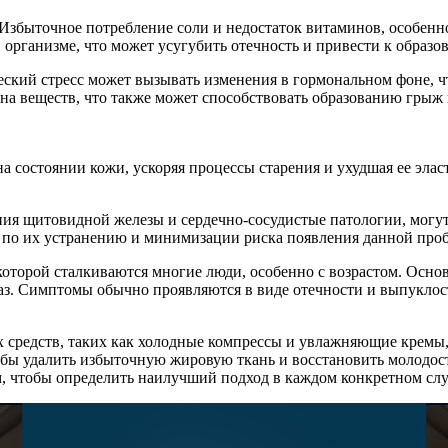
Избыточное потребление соли и недостаток витаминов, особенно
 организме, что может усугубить отечность и привести к образ
кий стресс может вызывать изменения в гормональном фоне, что
а веществ, что также может способствовать образованию грыж 
на состоянии кожи, ускоряя процессы старения и ухудшая ее эл
вания щитовидной железы и сердечно-сосудистые патологии, могу
ы по их устранению и минимизации риска появления данной про
которой сталкиваются многие люди, особенно с возрастом. Осн
аз. Симптомы обычно проявляются в виде отечности и выпуклос
 средств, таких как холодные компрессы и увлажняющие кремы,
тобы удалить избыточную жировую ткань и восстановить молодос
м, чтобы определить наилучший подход в каждом конкретном слу