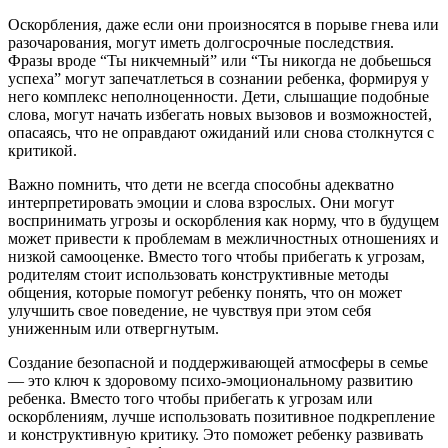
Оскорбления, даже если они произносятся в порыве гнева или
разочарования, могут иметь долгосрочные последствия.
Фразы вроде “Ты никчемный” или “Ты никогда не добьешься
успеха” могут запечатлеться в сознании ребенка, формируя у
него комплекс неполноценности. Дети, слышащие подобные
слова, могут начать избегать новых вызовов и возможностей,
опасаясь, что не оправдают ожиданий или снова столкнутся с
критикой.
Важно помнить, что дети не всегда способны адекватно
интерпретировать эмоции и слова взрослых. Они могут
воспринимать угрозы и оскорбления как норму, что в будущем
может привести к проблемам в межличностных отношениях и
низкой самооценке. Вместо того чтобы прибегать к угрозам,
родителям стоит использовать конструктивные методы
общения, которые помогут ребенку понять, что он может
улучшить свое поведение, не чувствуя при этом себя
униженным или отвергнутым.
Создание безопасной и поддерживающей атмосферы в семье
— это ключ к здоровому психо-эмоциональному развитию
ребенка. Вместо того чтобы прибегать к угрозам или
оскорблениям, лучше использовать позитивное подкрепление
и конструктивную критику. Это поможет ребенку развивать