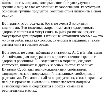
витамины и минералы, которые способствуют улучшению
зрения и защите глаз от различных заболеваний. Рассмотрим
основные группы продуктов, которые стоит включить в свой
рацион.
Во-первых, это продукты, богатые омега-3 жирными
кислотами. Эти полезные жиры помогают поддерживать
здоровье сетчатки и могут снизить риск развития возрастной
макулярной дегенерации. Отличные источники омега-3 — это
жирная рыба, такая как лосось, скумбрия и сардины, а также
семена льна и грецкие орехи.
Во-вторых, не стоит забывать о витаминах A, C и E. Витамин
A необходим для поддержания хорошего ночного зрения и
здоровья роговицы. Он содержится в моркови, сладком
картофеле, шпинате и других зеленых листовых овощах.
Витамин C, обладая антиоксидантными свойствами,
защищает глаза от повреждений, вызванных свободными
радикалами. Его можно найти в цитрусовых, ягодах, красном
перце и брокколи. Витамин E также является мощным
антиоксидантом и содержится в орехах, семенах и
растительных маслах.