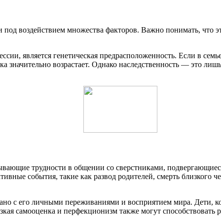
 под воздействием множества факторов. Важно понимать, что это
сии, является генетическая предрасположенность. Если в семь
ка значительно возрастает. Однако наследственность — это лишь
ывающие трудности в общении со сверстниками, подвергающиес
вные события, такие как развод родителей, смерть близкого чел
зано с его личными переживаниями и восприятием мира. Дети, к
изкая самооценка и перфекционизм также могут способствовать