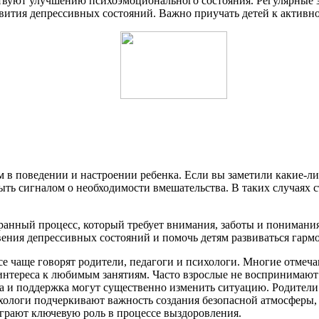
твуют улучшению психоэмоционального состояния. Регулярные з
вития депрессивных состояний. Важно приучать детей к активно
 в поведении и настроении ребенка. Если вы заметили какие-ли
ыть сигналом о необходимости вмешательства. В таких случаях с
гранный процесс, который требует внимания, заботы и пониман
ения депрессивных состояний и помочь детям развиваться гармо
все чаще говорят родители, педагоги и психологи. Многие отме
интереса к любимым занятиям. Часто взрослые не воспринимают 
а и поддержка могут существенно изменить ситуацию. Родители 
хологи подчеркивают важность создания безопасной атмосферы,
грают ключевую роль в процессе выздоровления.