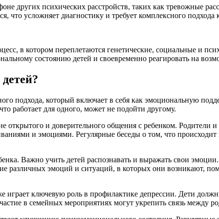
а фоне других психических расстройств, таких как тревожные р
ся, что усложняет диагностику и требует комплексного подхода 
оцесс, в котором переплетаются генетические, социальные и пс
ональному состоянию детей и своевременно реагировать на воз
 детей?
ого подхода, который включает в себя как эмоциональную поддер
что работает для одного, может не подойти другому.
е открытого и доверительного общения с ребенком. Родители и 
иваниями и эмоциями. Регулярные беседы о том, что происходит 
енка. Важно учить детей распознавать и выражать свои эмоции.
е различных эмоций и ситуаций, в которых они возникают, пом
 играет ключевую роль в профилактике депрессии. Дети должн
 участие в семейных мероприятиях могут укрепить связь между р