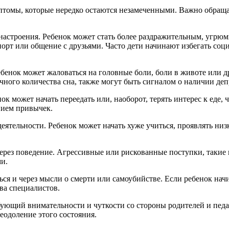
мптомы, которые нередко остаются незамеченными. Важно обраща
астроения. Ребенок может стать более раздражительным, угрюм
порт или общение с друзьями. Часто дети начинают избегать соц
бенок может жаловаться на головные боли, боли в животе или 
очного количества сна, также могут быть сигналом о наличии деп
к может начать переедать или, наоборот, терять интерес к еде,
нием привычек.
деятельности. Ребенок может начать хуже учиться, проявлять н
ерез поведение. Агрессивные или рискованные поступки, такие к
и.
ься и через мысли о смерти или самоубийстве. Если ребенок начи
ва специалистов.
бующий внимательности и чуткости со стороны родителей и пед
еодоление этого состояния.