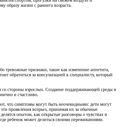
анятия спортом, прогулки на свежем воздухе и
му образу жизни с раннего возраста.
бо тревожные признаки, такие как изменение аппетита,
тоит обратиться за консультацией к специалисту, который
ия со стороны взрослых. Создание поддерживающей среды и
нично и счастливо.
чают, что симптомы могут быть неочевидными: дети могут
эти проявления всерьез, принимая их за обычные
делятся опытом, как открытые разговоры о чувствах и
 где ребенок может делиться своими переживаниями.