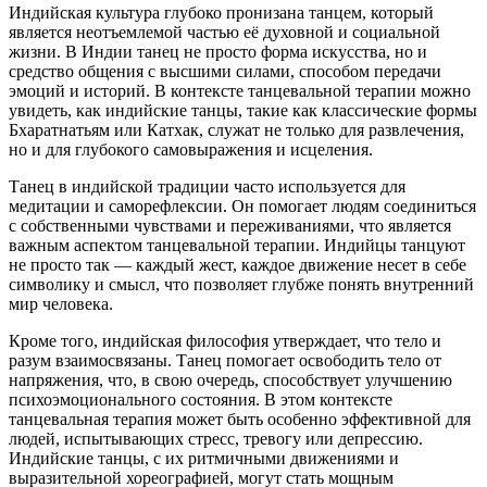
Индийская культура глубоко пронизана танцем, который
является неотъемлемой частью её духовной и социальной
жизни. В Индии танец не просто форма искусства, но и
средство общения с высшими силами, способом передачи
эмоций и историй. В контексте танцевальной терапии можно
увидеть, как индийские танцы, такие как классические формы
Бхаратнатьям или Катхак, служат не только для развлечения,
но и для глубокого самовыражения и исцеления.
Танец в индийской традиции часто используется для
медитации и саморефлексии. Он помогает людям соединиться
с собственными чувствами и переживаниями, что является
важным аспектом танцевальной терапии. Индийцы танцуют
не просто так — каждый жест, каждое движение несет в себе
символику и смысл, что позволяет глубже понять внутренний
мир человека.
Кроме того, индийская философия утверждает, что тело и
разум взаимосвязаны. Танец помогает освободить тело от
напряжения, что, в свою очередь, способствует улучшению
психоэмоционального состояния. В этом контексте
танцевальная терапия может быть особенно эффективной для
людей, испытывающих стресс, тревогу или депрессию.
Индийские танцы, с их ритмичными движениями и
выразительной хореографией, могут стать мощным