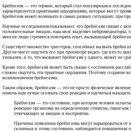
Брейнгазм — это термин, который стал популярным в последн
характеризуется приятными ощущениями, которые могут проявл
Брейнгазм может возникать в самых разных ситуациях: при пр
Научные исследования показывают, что брейнгазм связан с ак
положительные эмоции, наш мозг выделяет нейромедиаторы, та
многие люди стремятся повторять опыт, вызывающий брейнгаз
Существует множество триггеров, способных вызвать брейнга
Другие могут ощутить его при просмотре видео, где кто-то ак
уникален, и то, что вызывает брейнгазм у одного, может не с
Кроме того, брейнгазм может быть связан с состоянием рассла
сложно ощутить эти приятные ощущения. Поэтому создание ком
возникновения брейнгазма.
Таким образом, брейнгазм — это не просто физическое явлени
помочь нам лучше осознать свои реакции и научиться находить
Брейнгазм — это состояние, при котором человек испыт
реакцию организма на определенные стимулы, такие как 
отвечающих за эмоции и восприятие.
Причины появления брейнгазма могут варьироваться от 
склонных к этому состоянию, наблюдается повышенная чу