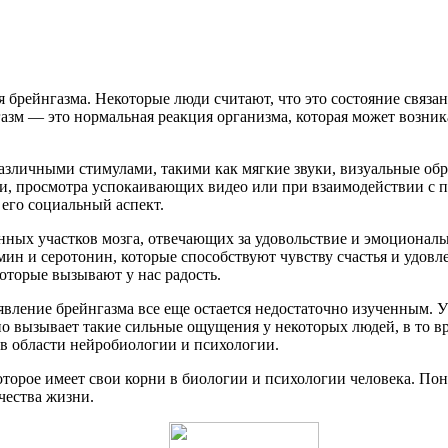
брейнгазма. Некоторые люди считают, что это состояние связа
газм — это нормальная реакция организма, которая может возни
различными стимулами, такими как мягкие звуки, визуальные о
, просмотра успокаивающих видео или при взаимодействии с пр
 его социальный аспект.
ленных участков мозга, отвечающих за удовольствие и эмоциона
ин и серотонин, которые способствуют чувству счастья и удовл
оторые вызывают у нас радость.
 явление брейнгазма все еще остается недостаточно изученным. 
о вызывает такие сильные ощущения у некоторых людей, в то вр
в области нейробиологии и психологии.
которое имеет свои корни в биологии и психологии человека. По
чества жизни.