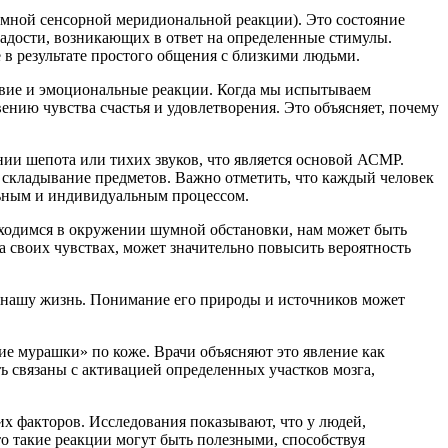
мной сенсорной меридиональной реакции). Это состояние
радости, возникающих в ответ на определенные стимулы.
в результате простого общения с близкими людьми.
ствие и эмоциональные реакции. Когда мы испытываем
нию чувства счастья и удовлетворения. Это объясняет, почему
ии шепота или тихих звуков, что является основой АСМР.
и складывание предметов. Важно отметить, что каждый человек
ельным и индивидуальным процессом.
находимся в окружении шумной обстановки, нам может быть
 своих чувствах, может значительно повысить вероятность
ь нашу жизнь. Понимание его природы и источников может
е мурашки» по коже. Врачи объясняют это явление как
 связаны с активацией определенных участков мозга,
х факторов. Исследования показывают, что у людей,
о такие реакции могут быть полезными, способствуя