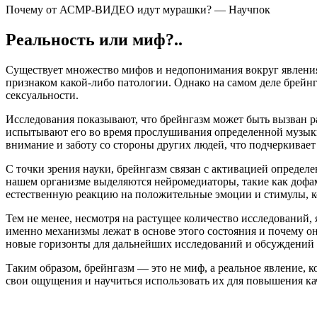
Почему от АСМР-ВИДЕО идут мурашки? — Научпок
Реальность или миф?..
Существует множество мифов и недопонимания вокруг явления 
признаком какой-либо патологии. Однако на самом деле брейн
сексуальности.
Исследования показывают, что брейнгазм может быть вызван 
испытывают его во время прослушивания определенной музыки
внимание и заботу со стороны других людей, что подчеркивает
С точки зрения науки, брейнгазм связан с активацией опреде
нашем организме выделяются нейромедиаторы, такие как дофам
естественную реакцию на положительные эмоции и стимулы, к
Тем не менее, несмотря на растущее количество исследований,
именно механизмы лежат в основе этого состояния и почему он
новые горизонты для дальнейших исследований и обсуждений 
Таким образом, брейнгазм — это не миф, а реальное явление, 
свои ощущения и научиться использовать их для повышения ка