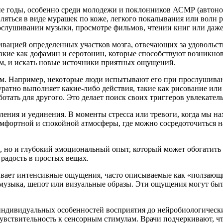
ие годы, особенно среди молодежи и поклонников АСМР (автоно
яться в виде мурашек по коже, легкого покалывания или волн 
ослушивании музыки, просмотре фильмов, чтении книг или даже 
тивацией определенных участков мозга, отвечающих за удоволь
кие как дофамин и серотонин, которые способствуют возникнове
м, и искать новые источники приятных ощущений.
зм. Например, некоторые люди испытывают его при прослушиван
куратно выполняет какие-либо действия, такие как рисование ил
работать для другого. Это делает поиск своих триггеров увлекат
бления и уединения. В моменты стресса или тревоги, когда мы 
фортной и спокойной атмосферы, где можно сосредоточиться на
е, но и глубокий эмоциональный опыт, который может обогатит
 радость в простых вещах.
ывает интенсивные ощущения, часто описываемые как «ползающи
музыка, шепот или визуальные образы. Эти ощущения могут быть
индивидуальных особенностей восприятия до нейробиологически
вствительность к сенсорным стимулам. Врачи подчеркивают, чт