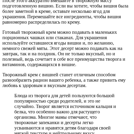
После этого аккуратно вмешайте в творожную массу
подготовленную вишню. Если вы хотите, чтобы вишня была
более заметной в креме, оставьте несколько ягод для
украшения. Перемешайте все ингредиенты, чтобы вишня
равномерно распределилась по крему.
Готовый творожный крем можно подавать в маленьких
порционных чашках или стаканах. Для украшения
используйте оставшиеся ягоды вишни и, по желанию,
немного свежей мяты. Этот десерт можно подавать как на
завтрак, так и на полдник. Он не только вкусный, но и
полезный, ведь сочетает в себе все преимущества творога и
витаминов, содержащихся в вишне.
Творожный крем с вишней станет отличным способом
разнообразить рацион вашего ребенка, а также привить ему
любовь к здоровым и вкусным десертам.
Блюда из творога для детей пользуются большой
популярностью среди родителей, и это не
случайно. Творог является источником кальция и
белка, что особенно важно для растущего
организма. Многие мамы отмечают, что
творожные запеканки и десерты легко
усваиваются и нравятся детям благодаря своей
мягкой текстуре и нейтральному вкусу.