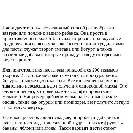
Паста для тостов – это отличный способ разнообразить
завтрак или полдник вашего ребенка. Она проста в
приготовлении и может быть адаптирована под вкусовые
предпочтения вашего малыша. Основными ингредиентами
для пасты служат творог, сметана или йогурт, а также
различные добавки, которые придадут блюду интересный
вкус и аромат.
Для приготовления пасты вам понадобится 200 граммов
творога, 2-3 столовые ложки сметаны или натурального
йогурта, а также щепотка соли. Все ингредиенты нужно
тщательно перемешать до получения однородной массы. Это
базовый рецепт, который можно модифицировать по
желанию. Например, добавив мелко нарезанные свежие
овощи, такие как огурцы или помидоры, вы получите легкую
и полезную закуску.
Если ваш ребенок любит сладкое, попробуйте добавить в
пасту немного меда или сахарной пудры, а также фрукты –
бананы, яблоки или ягоды. Такой вариант пасты станет