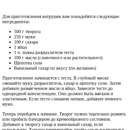
Для приготовления ватрушек вам понадобятся следующие
ингредиенты:
500 г творога
250 г муки
100 г сахара
1 яйцо
1 ч. ложка разрыхлителя теста
100 г масла (сливочного или растительного)
Щепотка соли
Ванильный сахар по вкусу (по желанию)
Приготовление начинается с теста. В глубокой миске
смешайте муку, разрыхлитель, сахар и щепотку соли. Затем
добавьте размягченное масло и яйцо. Замесите тесто до
однородной консистенции. Оно должно быть мягким и
эластичным. Если тесто слишком липкое, добавьте немного
муки.
Теперь перейдем к начинке. Творог нужно тщательно размять
или пробить блендером до кремообразного состояния.
Добавьте к творогу сахар и ванильный сахар, если
используете. Хорошо перемешайте, чтобы сахар растворился,