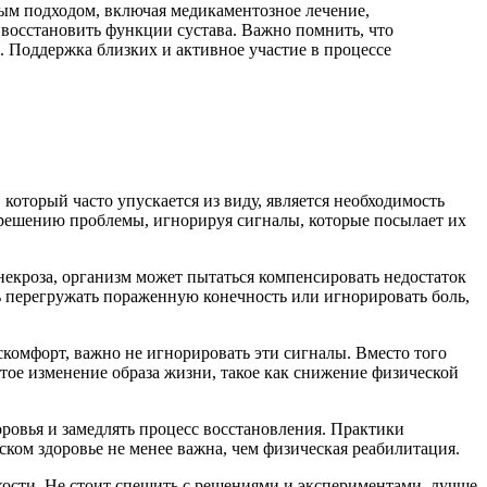
ным подходом, включая медикаментозное лечение,
 восстановить функции сустава. Важно помнить, что
 Поддержка близких и активное участие в процессе
который часто упускается из виду, является необходимость
у решению проблемы, игнорируя сигналы, которые посылает их
некроза, организм может пытаться компенсировать недостаток
ь перегружать пораженную конечность или игнорировать боль,
скомфорт, важно не игнорировать эти сигналы. Вместо того
тое изменение образа жизни, такое как снижение физической
оровья и замедлять процесс восстановления. Практики
еском здоровье не менее важна, чем физическая реабилитация.
кости. Не стоит спешить с решениями и экспериментами, лучше