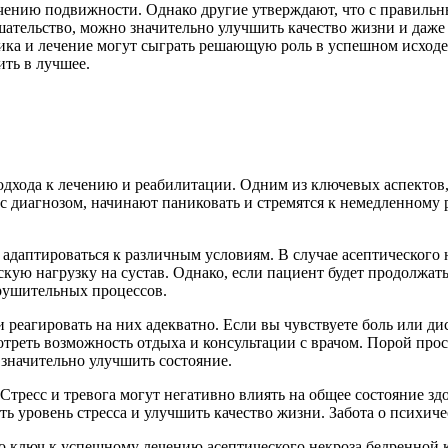
ичению подвижности. Однако другие утверждают, что с правиль
ательство, можно значительно улучшить качество жизни и даже
ика и лечение могут сыграть решающую роль в успешном исходе.
ить в лучшее.
дхода к лечению и реабилитации. Одним из ключевых аспектов, 
 с диагнозом, начинают паниковать и стремятся к немедленном
 адаптироваться к различным условиям. В случае асептического 
кую нагрузку на сустав. Однако, если пациент будет продолжат
зрушительных процессов.
реагировать на них адекватно. Если вы чувствуете боль или ди
треть возможность отдыха и консультации с врачом. Порой прос
 значительно улучшить состояние.
тресс и тревога могут негативно влиять на общее состояние зд
ть уровень стресса и улучшить качество жизни. Забота о психич
то ключ к успешному лечению асептического некроза бедренной 