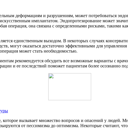
ительным деформациям и разрушениям, может потребоваться эндоп
 искусственным имплантатом. Эндопротезирование может значит
ая операция, она связана с определенными рисками, такими ка
вляется единственным выходом. В некоторых случаях консервати
дств, могут оказаться достаточно эффективными для управления
 операция может стать необходимостью.
нтам рекомендуется обсудить все возможные варианты с врачом,
рации и ее последствий поможет пациентам более осознанно по
туры
, которое вызывает множество вопросов и опасений у людей. М
рьируются от пессимизма до оптимизма. Некоторые считают, что 