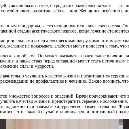
ей в активном возрасте, и среди них значительная часть — жен
пособствовать развитию заболевания. Женщины, особенно в пер
венным стандартам, часто игнорируют сигналы своего тела. Они 
ущенной стадии асептического некроза, когда лечение становит
эмоциональными и психологическими нагрузками, что может сказ
 желание не показывать слабости могут привести к тому, что о
зическая проблема. Он может оказывать значительное влияние н
жения, а также страх перед операцией могут стать источником с
проявление силы и мудрости.
значительно улучшить качество жизни и предотвратить серьезные
рекомендации по профилактике и лечению. Важно помнить, что 
тов множество вопросов и опасений. Врачи подчеркивают, что э
лучшить качество жизни и предотвратить серьезные осложнения.
ь подвижность и избежать хирургического вмешательства. Физи
омнить, что каждый случай индивидуален, и позитивный подход