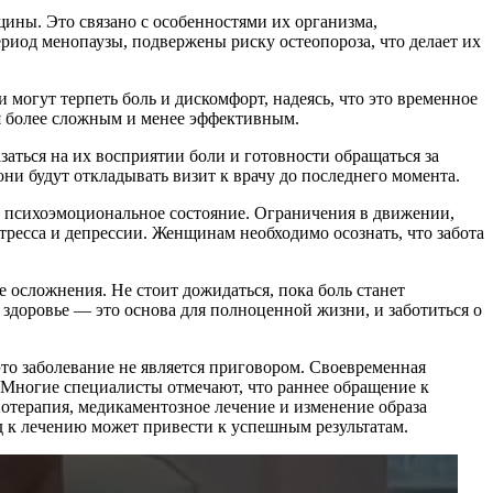
щины. Это связано с особенностями их организма,
иод менопаузы, подвержены риску остеопороза, что делает их
могут терпеть боль и дискомфорт, надеясь, что это временное
ся более сложным и менее эффективным.
аться на их восприятии боли и готовности обращаться за
ни будут откладывать визит к врачу до последнего момента.
а психоэмоциональное состояние. Ограничения в движении,
тресса и депрессии. Женщинам необходимо осознать, что забота
 осложнения. Не стоит дожидаться, пока боль станет
здоровье — это основа для полноценной жизни, и заботиться о
то заболевание не является приговором. Своевременная
 Многие специалисты отмечают, что раннее обращение к
отерапия, медикаментозное лечение и изменение образа
 к лечению может привести к успешным результатам.