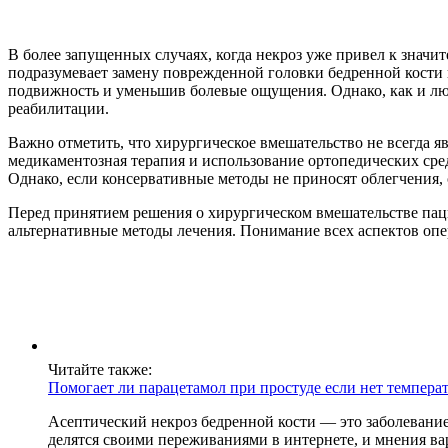
В более запущенных случаях, когда некроз уже привел к знач
подразумевает замену поврежденной головки бедренной кости
подвижность и уменьшив болевые ощущения. Однако, как и люб
реабилитации.
Важно отметить, что хирургическое вмешательство не всегда я
медикаментозная терапия и использование ортопедических сре
Однако, если консервативные методы не приносят облегчения,
Перед принятием решения о хирургическом вмешательстве пацие
альтернативные методы лечения. Понимание всех аспектов опе
Читайте также:
Помогает ли парацетамол при простуде если нет темпера
Асептический некроз бедренной кости — это заболевание
делятся своими переживаниями в интернете, и мнения ва