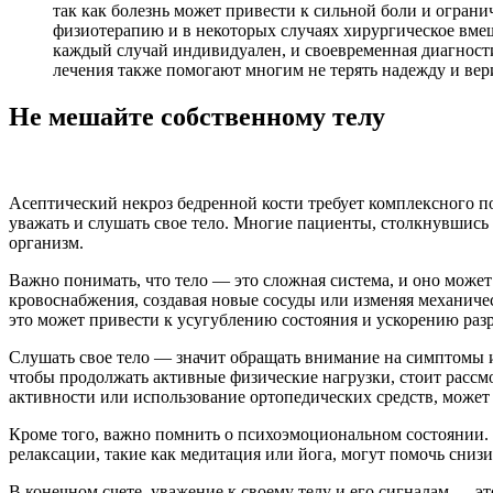
так как болезнь может привести к сильной боли и огран
физиотерапию и в некоторых случаях хирургическое вмеш
каждый случай индивидуален, и своевременная диагност
лечения также помогают многим не терять надежду и вер
Не мешайте собственному телу
Асептический некроз бедренной кости требует комплексного по
уважать и слушать свое тело. Многие пациенты, столкнувшись
организм.
Важно понимать, что тело — это сложная система, и оно может
кровоснабжения, создавая новые сосуды или изменяя механичес
это может привести к усугублению состояния и ускорению ра
Слушать свое тело — значит обращать внимание на симптомы и 
чтобы продолжать активные физические нагрузки, стоит рассмо
активности или использование ортопедических средств, может
Кроме того, важно помнить о психоэмоциональном состоянии. С
релаксации, такие как медитация или йога, могут помочь снизи
В конечном счете, уважение к своему телу и его сигналам — э