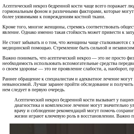
Асептический некроз бедренной кости чаще всего поражает люд
гормональным фоном и различными факторами, которые могут с
более уязвимыми к повреждениям костной ткани.
Кроме того, многие женщины, стремясь соответствовать общест
явление. Однако именно такая стойкость может привести к зап
Не стоит забывать и о том, что женщины чаще сталкиваются с 
медицинской помощью. Стремление быть сильной и независимой,
Важно понимать, что асептический некроз — это не просто фи
необходимость использовать вспомогательные средства передви
о своем здоровье — это не проявление слабости, а, наоборот, 
Раннее обращение к специалистам и адекватное лечение могут 
невыносимой. Лучше заранее пройти обследование и получить 
нем следует в первую очередь.
Асептический некроз бедренной кости вызывает у пациен
диагностика и комплексное лечение могут значительно у
врачу и соблюдение рекомендаций могут помочь сохранит
жизни играют ключевую роль в восстановлении. Важно п