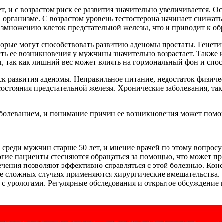
ет, и с возрастом риск ее развития значительно увеличивается
организме. С возрастом уровень тестостерона начинает снижать
азмножению клеток предстательной железы, что и приводит к о
торые могут способствовать развитию аденомы простаты. Генети
сть ее возникновения у мужчины значительно возрастает. Также
, так как лишний вес может влиять на гормональный фон и спос
ск развития аденомы. Неправильное питание, недостаток физиче
остояния предстательной железы. Хронические заболевания, таки
аболеванием, и понимание причин ее возникновения может помо
среди мужчин старше 50 лет, и мнение врачей по этому вопросу 
огие пациенты стесняются обращаться за помощью, что может пр
чения позволяют эффективно справляться с этой болезнью. Кон
олее сложных случаях применяются хирургические вмешательств
 с урологами. Регулярные обследования и открытое обсуждение 