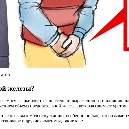
татой
ой железы?
рые могут варьироваться по степени выраженности и влиянию 
ением объема предстательной железы, которая сжимает уретру.
астые позывы к мочеиспусканию, особенно ночью, что называетс
возникают и другие симптомы, такие как: