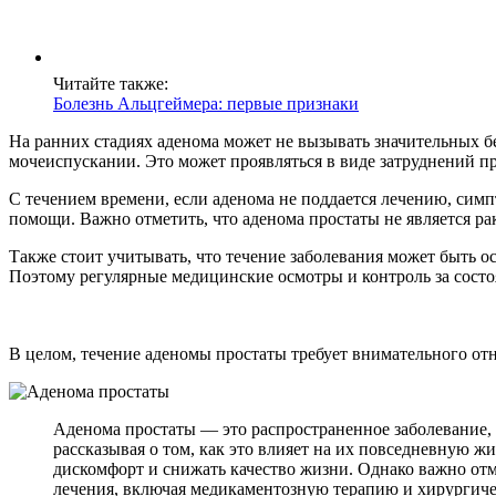
Читайте также:
Болезнь Альцгеймера: первые признаки
На ранних стадиях аденома может не вызывать значительных б
мочеиспускании. Это может проявляться в виде затруднений пр
С течением времени, если аденома не поддается лечению, сим
помощи. Важно отметить, что аденома простаты не является ра
Также стоит учитывать, что течение заболевания может быть о
Поэтому регулярные медицинские осмотры и контроль за сост
В целом, течение аденомы простаты требует внимательного от
Аденома простаты — это распространенное заболевание, 
рассказывая о том, как это влияет на их повседневную 
дискомфорт и снижать качество жизни. Однако важно от
лечения, включая медикаментозную терапию и хирургиче