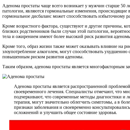
Аденома простаты чаще всего возникает у мужчин старше 50 л
патологии, являются гормональные изменения, происходящие в 
гормональное дисбаланс может способствовать избыточному р
Кроме возрастного фактора, существуют и другие причины, ко
близких родственников были случаи этой патологии, вероятно
тела и ожирением имеют более высокий риск развития аденомы
Кроме того, образ жизни также может оказывать влияние на ри
злоупотребление алкоголем, могут способствовать ухудшению с
повышенным риском развития аденомы.
Таким образом, аденома простаты является многофакторным з
Аденома простаты является распространенной проблемой 
своевременного лечения. Специалисты отмечают, что мн
подчеркивают, что современные методы диагностики и ле
терапия, могут значительно облегчить симптомы, а в б
признаки заболевания и своевременно консультировались
осложнений и улучшить общее состояние здоровья.