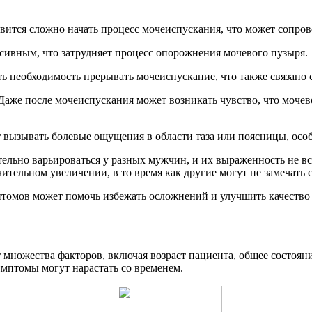
вится сложно начать процесс мочеиспускания, что может сопро
нсивным, что затрудняет процесс опорожнения мочевого пузыря.
 необходимость прерывать мочеиспускание, что также связано 
 Даже после мочеиспускания может возникать чувство, что моче
т вызывать болевые ощущения в области таза или поясницы, осо
ельно варьироваться у разных мужчин, и их выраженность не вс
ельном увеличении, в то время как другие могут не замечать 
томов может помочь избежать осложнений и улучшить качество
 множества факторов, включая возраст пациента, общее состоян
имптомы могут нарастать со временем.