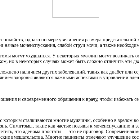
еспокойств, однако по мере увеличения размера предстательной
и начале мочеиспускания, слабой струи мочи, а также необходи
птомы могут ухудшаться. У некоторых мужчин могут возникать о
ком, но в некоторых случаях может быть сложно отличить эти дв
сложнено наличием других заболеваний, таких как диабет или с
оянием здоровья являются важными аспектами в управлении аде
ношения и своевременного обращения к врачу, чтобы избежать с
с которым сталкиваются многие мужчины, особенно в зрелом во
жизнь. Симптомы, такие как частые позывы к мочеиспусканию и з
метить, что аденома простаты — это не приговор. Современная
ские вмешательства. Многие пациенты отмечают улучшение сос